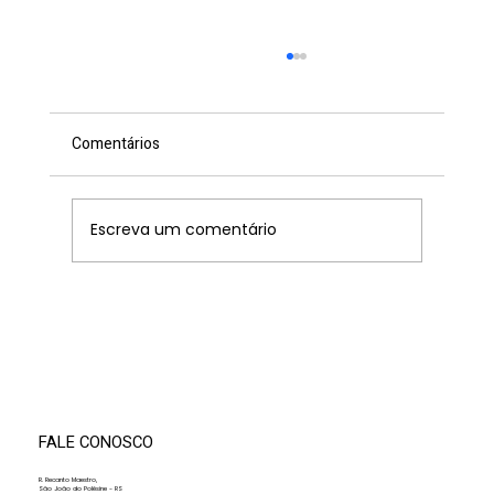
Comentários
Escreva um comentário
Residência Artística promove semana de
imersão musical na Orquestra Jovem
Recanto Maestro
FALE CONOSCO
R. Recanto Maestro,
São João do Polêsine - RS