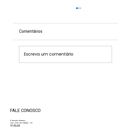
Comentários
Escreva um comentário
XIV Convenção de Professores da AMF
promove dia de alinhamento, método e
integração com a Fundação Antonio
Meneghetti
FALE CONOSCO
R. Recanto Maestro,
São João do Polêsine - RS
(55) 3116-0301