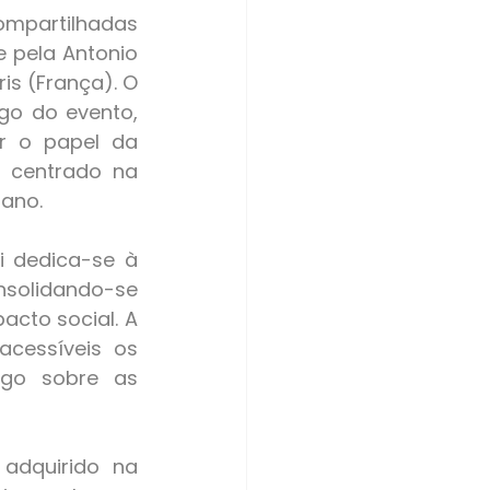
 pela Antonio 
s (França). O 
o do evento, 
r o papel da 
 centrado na 
mano.
solidando-se 
cto social. A 
cessíveis os 
go sobre as 