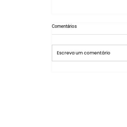
Comentários
Escreva um comentário
Novo lançamento: A prática
elementar da Ontopsicologia