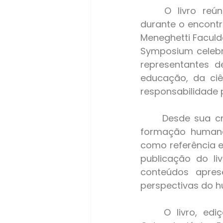
	O livro reúne as discussões, reflexões e contribuições compartilhadas 
durante o encontr
Meneghetti Faculd
Symposium celebr
representantes d
educação, da ciê
responsabilidade 
	Desde sua criação, em 2010, a Fundação Antonio Meneghetti dedica-se à 
formação humana 
como referência e
publicação do li
conteúdos apres
perspectivas do 
	O livro, edição bilíngue em português e inglês, pode ser adquirido na 