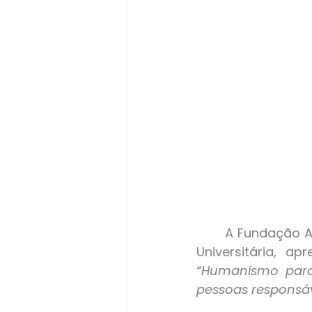
	A Fundação Antonio Meneghetti, em parceria com a Ontopsicológica Editora 
Universitária, a
“Humanismo para
pessoas responsá