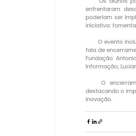
	Os alunos participaram de uma dinâmica em que, divididos em equipes, 
enfrentaram desa
poderiam ser impl
iniciativa: fomen
	O evento incluiu a entrega de certificados de conclusão dos módulos e uma 
fala de encerrame
Fundação Antonio
Informação, Lucia
	O encerramento das atividades aconteceu no dia 7 de dezembro, 
destacando o imp
inovação.