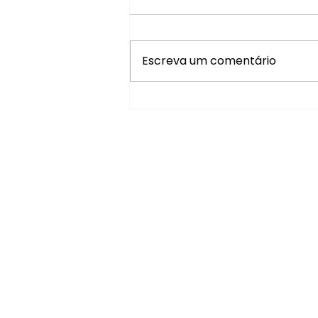
Escreva um comentário
XIV Convenção de
Professores da AMF promove
dia de alinhamento, método e
integração com a Fundação
Antonio Meneghetti