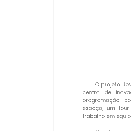
	O projeto Jovem e Tecnologia encerrou suas ações de 2024 no InovAMF - 
centro de inova
programação con
espaço, um tour 
trabalho em equip