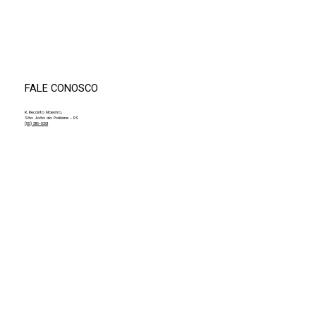
XIV Convenção de Professores da AMF
promove dia de alinhamento, método e
integração com a Fundação Antonio
Meneghetti
FALE CONOSCO
R. Recanto Maestro,
São João do Polêsine - RS
(55) 3116-0301