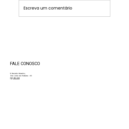
Escreva um comentário
XIV Convenção de Professores da AMF
promove dia de alinhamento, método e
integração com a Fundação Antonio
Meneghetti
FALE CONOSCO
R. Recanto Maestro,
São João do Polêsine - RS
(55) 3116-0301