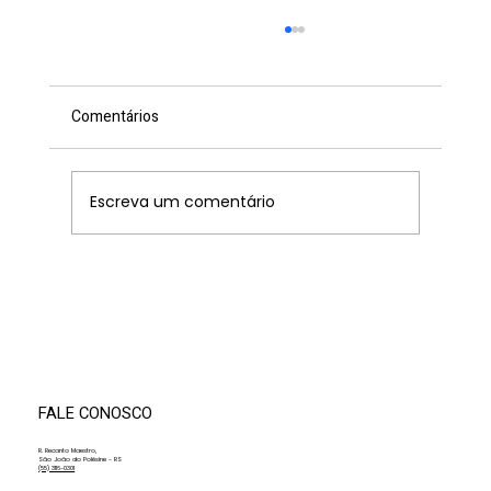
Comentários
Escreva um comentário
XIV Convenção de Professores da AMF
promove dia de alinhamento, método e
integração com a Fundação Antonio
Meneghetti
FALE CONOSCO
R. Recanto Maestro,
São João do Polêsine - RS
(55) 3116-0301