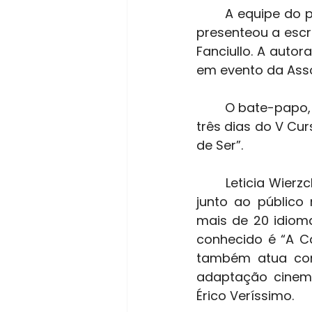
	A equipe do projeto Despertando a Formação Inteligente por Meio da Leitura 
presenteou a escr
Fanciullo. A autor
em evento da Ass
	O bate-papo, aberto à comunidade acadêmica, integrou a programação de 
três dias do V Cur
de Ser”.
	Leticia Wierzchovski é hoje uma das escritoras gaúchas com maior procura 
junto ao público 
mais de 20 idioma
conhecido é “A Ca
também atua como
adaptação cinema
Érico Veríssimo.