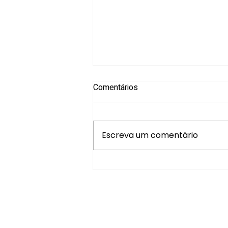
Comentários
Escreva um comentário
Novo lançamento: A prática
elementar da Ontopsicologia