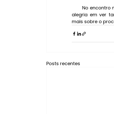
	No encontro na Antonio Meneghetti Faculdade, a autora demonstrou grande 
alegria em ver ta
mais sobre o proc
Posts recentes