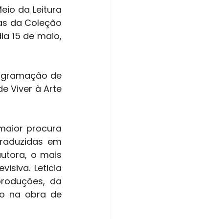
as da Coleção 
a 15 de maio, 
 Viver à Arte 
traduzidas em 
utora, o mais 
siva. Leticia 
roduções, da 
o na obra de 