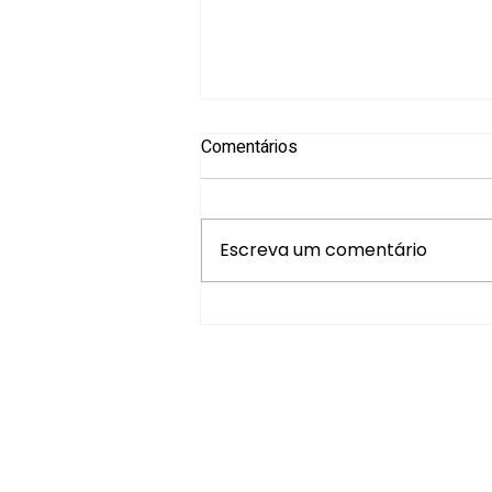
Comentários
Escreva um comentário
XIV Convenção de
Professores da AMF promove
dia de alinhamento, método e
integração com a Fundação
Antonio Meneghetti