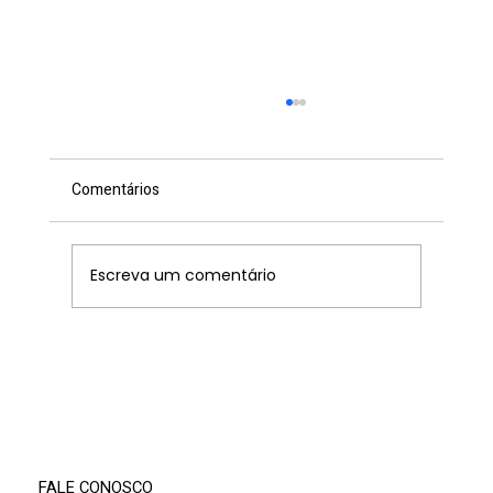
Comentários
Escreva um comentário
XIV Convenção de Professores da AMF
promove dia de alinhamento, método e
integração com a Fundação Antonio
Meneghetti
FALE CONOSCO