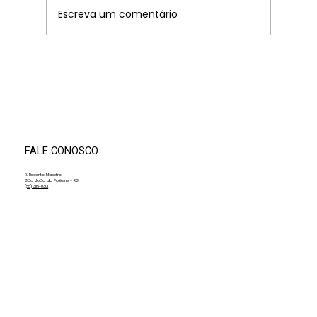
Escreva um comentário
XIV Convenção de Professores da AMF
promove dia de alinhamento, método e
integração com a Fundação Antonio
Meneghetti
FALE CONOSCO
R. Recanto Maestro,
São João do Polêsine - RS
(55) 3116-0301