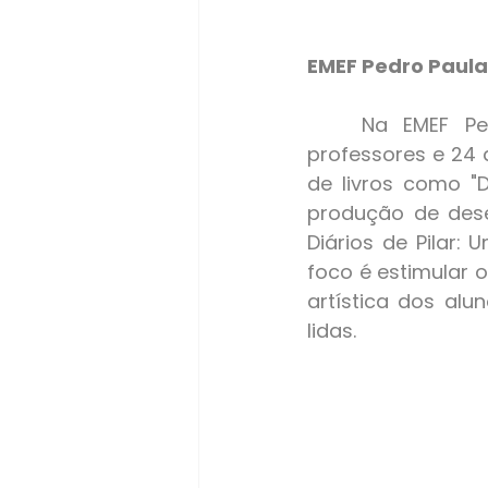
EMEF Pedro Paula
	Na EMEF Pedro Paula Pradella, o módulo "Criando Juntos" atende 5 
professores e 24 a
de livros como "D
produção de desen
Diários de Pilar:
foco é estimular o
artística dos alu
lidas.