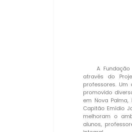
	A Fundação Antonio Meneghetti tem realizado um trabalho significativo 
através do Proj
professores. Um 
promovido diversa
em Nova Palma, E
Capitão Emídio J
melhoram o ambi
alunos, professo