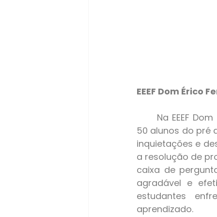
EEEF Dom Érico Fe
	Na EEEF Dom Érico Ferrari, o "Criando Juntos" tem envolvido 11 professores e 
50 alunos do pré 
inquietações e de
a resolução de pr
caixa de pergunt
agradável e efet
estudantes enfr
aprendizado.