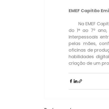
EMEF Capitão Emí
	Na EMEF Capitão Emídio Jaime de Figueiredo, com 14 professores e 164 alunos 
do 1° ao 7º ano,
interpessoais entr
pelas mães, conf
oficinas de produ
habilidades digita
criação de um prog