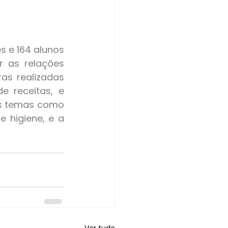
 as relações 
as realizadas 
 receitas, e 
os temas como 
 higiene, e a 
Ver tudo