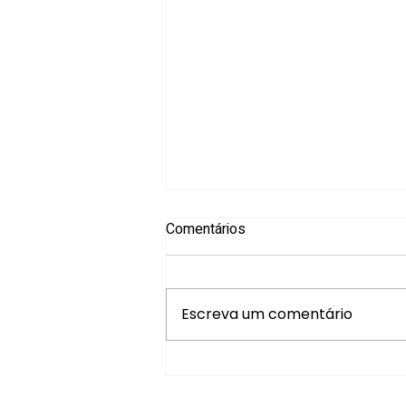
Comentários
Escreva um comentário
XIV Convenção de
Professores da AMF promove