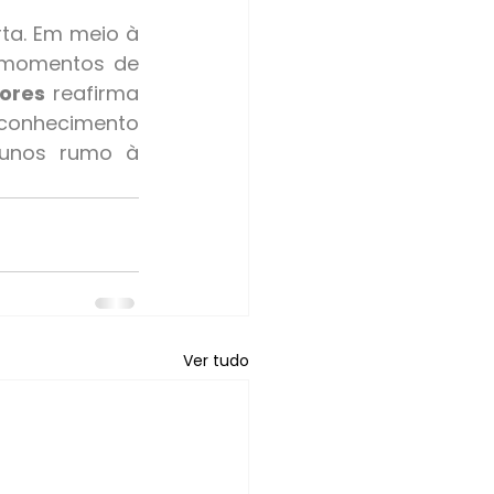
 momentos de 
lores
 reafirma 
onhecimento 
lunos rumo à 
Ver tudo