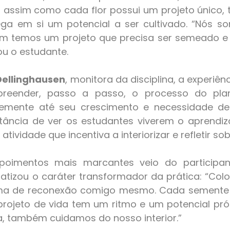
l: assim como cada flor possui um projeto único
ga em si um potencial a ser cultivado. “Nós so
m temos um projeto que precisa ser semeado e 
ou o estudante.
Dellinghausen
, monitora da disciplina, a experiênci
reender, passo a passo, o processo do plant
mente até seu crescimento e necessidade de re
tância de ver os estudantes viverem o aprendiz
tividade que incentiva a interiorizar e refletir s
epoimentos mais marcantes veio do participan
fatizou o caráter transformador da prática: “Col
rma de reconexão comigo mesmo. Cada semente 
rojeto de vida tem um ritmo e um potencial próp
a, também cuidamos do nosso interior.”