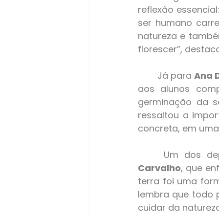
reflexão essencia
ser humano carre
natureza e també
florescer”, destac
 	Já para 
Ana 
aos alunos comp
germinação da se
ressaltou a impor
concreta, em uma a
 	Um dos d
Carvalho
, que en
terra foi uma fo
lembra que todo p
cuidar da naturez