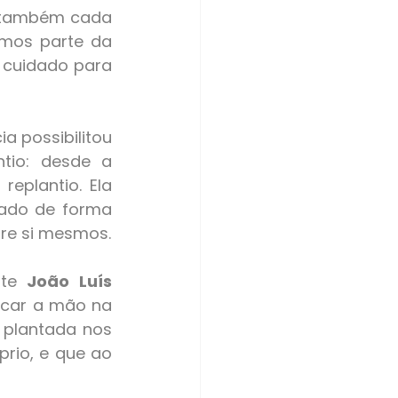
, também cada 
mos parte da 
cuidado para 
a possibilitou 
io: desde a 
plantio. Ela 
ado de forma 
obre si mesmos.
te 
João Luís 
ocar a mão na 
plantada nos 
rio, e que ao 