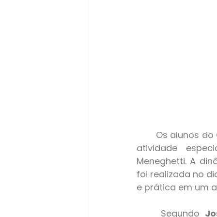
	Os alunos do Curso de Bacharelado em Ontopsicologia participaram de uma 
atividade espec
Meneghetti. A din
foi realizada no d
e prática em um a
 	Segundo 
Jo