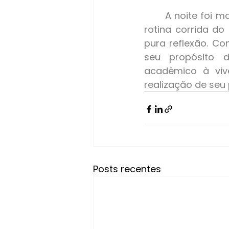
	A noite foi marcada por um clima de introspecção e descoberta. Em meio à 
rotina corrida do
pura reflexão. Co
seu propósito d
acadêmico à viv
realização de seu 
Posts recentes