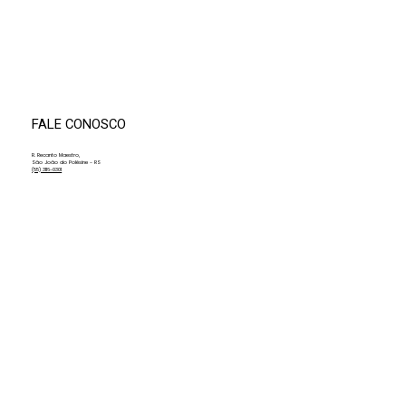
Residência Artística promove semana de
imersão musical na Orquestra Jovem
Recanto Maestro
FALE CONOSCO
R. Recanto Maestro,
São João do Polêsine - RS
(55) 3116-0301